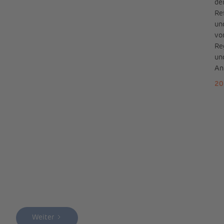
de
Re
un
vo
Re
un
An
20
Weiter