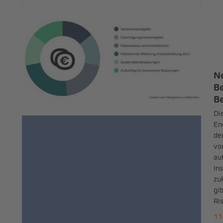
Ne
Be
Be
Di
En
de
vo
au
In
zu
gi
Ri
11