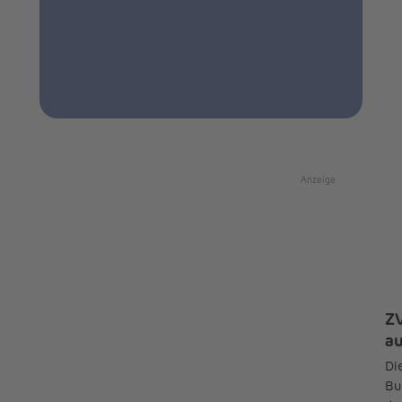
Anzeige
ZV
a
Die
Bu