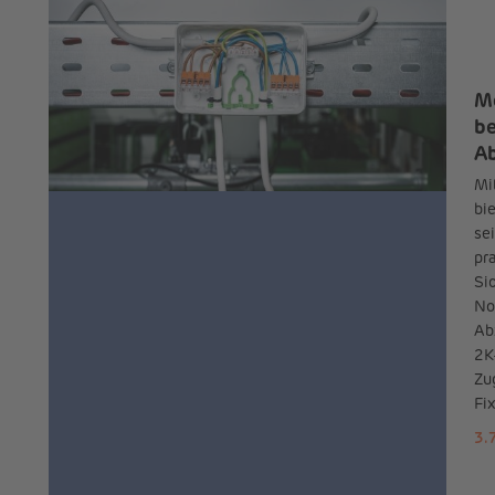
Me
be
A
Mi
bi
se
pr
Si
No
Ab
2K
Zu
Fix
3.