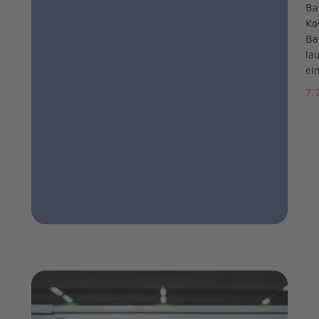
Ba
Ko
Ba
la
ei
7.