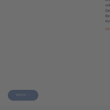
An
un
Da
Be
PV
26
Weiter