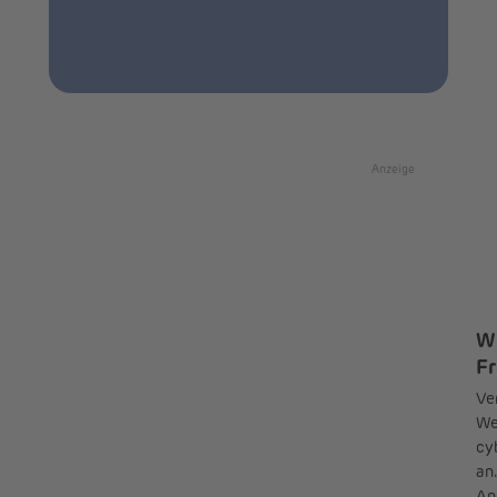
Anzeige
Wi
Fr
Ve
We
cy
an