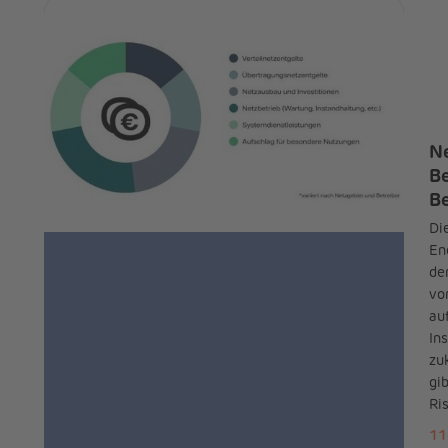
Ne
Be
Be
Di
En
de
vo
au
In
zu
gi
Ri
11