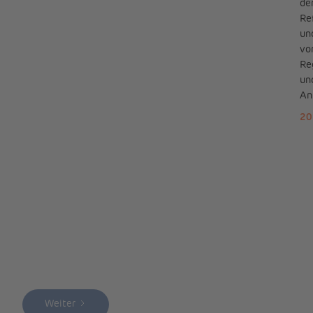
de
Re
un
vo
Re
un
An
20
Weiter