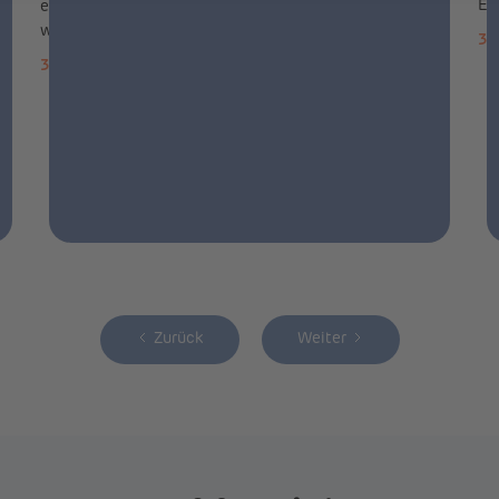
El
ein, um Stella Juva anzutreiben – den
weltweit ersten Krankenw...
30
3.4.2026
2 Minuten
Zurück
Weiter