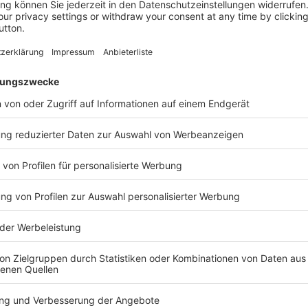
Digitaler Batteriepass (DBP):
BV
Hintergründe,
N
Berührungspunkte und
In
Chancen
Bu
Sy
Im Interview mit Ricky Thiermann,
zw
Leiter des Produktmanagements bei
Üb
Spherity, informiert die watts up-
ak
Redaktion über Digitale Batteriepass
Ne
(DBP), relevante Aspekte für das
Kr
Elektro-Handwerk und Möglichkeiten
au
neue Erlösquellen zu erschließen.
nic
8.5.2026
10 Minuten
16