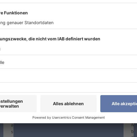
Weltweit erster
El
solarbetriebener
un
Krankenwagen
Be
di
Der chinesischer Hersteller von
En
hocheffizienten Photovoltaikmodulen
Pr
und Solarzellen Aiko hat eine neue
Re
Zusammenarbeit mit den Studierenden
er
vom Solar Team Eindhoven
Mo
angekündigt. Das Unternehmen bringt
be
seine hocheffizienten ABC-Solarzellen