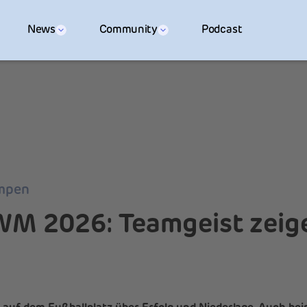
News
Community
Podcast
mpen
WM 2026: Teamgeist zeige