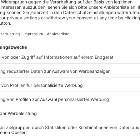
Vorbild für Licht-Recycling
der Sportwelt machten es vor. Sportjournalistin Laura Wonto
oppel-Olympiasiegerin Britta Steffen sowie Olympiasieger 
ightcycle-Initiative engagiert. Ob im Stadion, in der Schwim