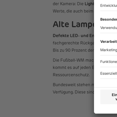
der Kamera: Die
Lightcycle-Bots
Werte, die auch beim nachhaltig
Alte Lampen geh
Defekte LED- und Energiesparla
fachgerechte Rückgabe an einer
Bis zu 90 Prozent der Lampenbest
Die Fußball-WM macht vor, was m
kommt es auf jeden Einzelnen an.
Ressourcenschutz.
Bundesweit stehen mehrere taus
Verfügung. Diese sind unter
www.