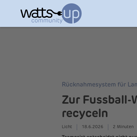
Rücknahmesystem für La
Zur Fussball-
recyceln
Licht
18.6.2026
2 Minuten