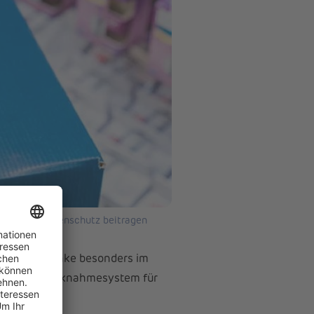
 zum Ressourcenschutz beitragen
eht ein Gedanke besonders im
ührendes Rücknahmesystem für