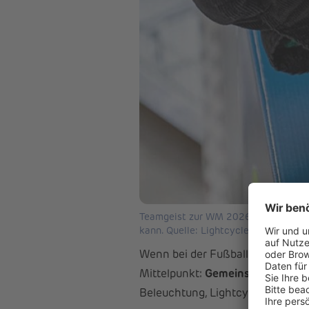
Teamgeist zur WM 2026: Lightcycle m
kann. Quelle: Lightcycle
Wenn bei der Fußball-Weltmeiste
Mittelpunkt:
Gemeinsam erreich
Beleuchtung, Lightcycle, mit sei