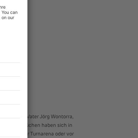
rra und ihr Vater Jörg Wontorra,
Fabian Hambüchen haben sich in
mhalle, in der Turnarena oder vor