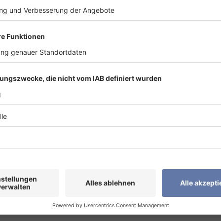
chafterinnen und Botschafter
stehen für Fairness, Verant
en Umgang mit Ressourcen gefragt sind.
ören nicht in den Hausmüll
mpen sind Elektroaltgeräte
und müssen getrennt gesammelt
 Sammelstelle können wertvolle Rohstoffe zurückgewonnen
andteile lassen sich recyceln.
öglich ist, wenn Menschen gemeinsam auf ein Ziel hinarbei
 Wer alte Lampen richtig entsorgt, leistet einen einfachen, 
end Sammelstellen in Bau-,Drogerie- und Supermärkten sowi
sammelstellensuche.de
einfach auffindbar.