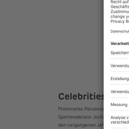
Celebrities als 
Prominente Persönlichkeiten aus 
Sportmoderator Jochen Breyer, D
den vergangenen Jahren für die L