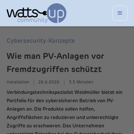
Cybersecurity-Konzepte
Wie man PV-Anlagen vor
Fremdzugriffen schützt
Installation
26.6.2026
3,5 Minuten
Verbindungstechnikspezialist Weidmüller bietet ein
Portfolio für den cybersicheren Betrieb von PV-
Anlagen an. Die Produkte sollen helfen,
Angriffsflächen zu reduzieren und unberechtigte
Zugriffe zu erschweren. Das Unternehmen