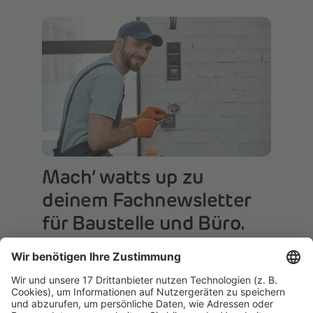
Mach‘ watts up zu
deinem Fachnewsletter
für Baustelle und Büro.
Einfach beitreten: