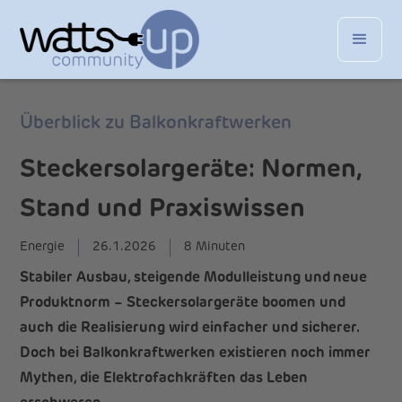
Überblick zu Balkonkraftwerken
Steckersolargeräte: Normen,
Stand und Praxiswissen
Energie
26.1.2026
8 Minuten
Stabiler Ausbau, steigende Modulleistung und neue
Produktnorm – Steckersolargeräte boomen und
auch die Realisierung wird einfacher und sicherer.
Doch bei Balkonkraftwerken existieren noch immer
Mythen, die Elektrofachkräften das Leben