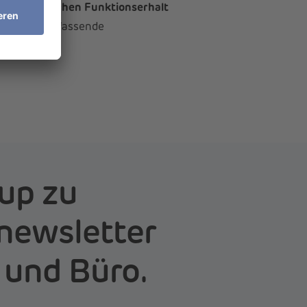
 den
elektrischen Funktionserhalt
urch eine umfassende
 vorliegt.
up zu
newsletter
 und Büro.