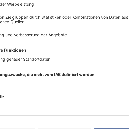
ssen sich die bewährten Sicherheitsstandards der WKE-Seri
itert das Einsatzspektrum der Brandschutzlösungen
. So k
o Beton nicht als Trägermaterial eingesetzt wird – beispiels
odernen Modulbau.
öchste Priorität
olz ist eine umfassende gutachterliche Stellungnahme, welc
stätigt
. Dabei stellt die mit den Gutachtern abgestimmte St
halt im Brandfall zuverlässig erfüllt werden. Das Gutachten
ent als Nachweis für die normgerechte Montage auf Holzun
uen Montagemöglichkeit
ion ergeben sich mehr Montagevarianten der WKE-Brandsch
 an die Anforderungen unterschiedlichster Bauprojekte und 
 durch den
Einsatz speziell geprüfter Schrauben mit ETA
erre