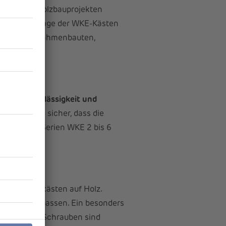
e nun bei Holzbauprojekten
ann die Montage der WKE-Kästen
weise in Holzrahmenbauten,
he die
Zuverlässigkeit und
ellungnahme sicher, dass die
 deckt die Serien WKE 2 bis 6
tergründen.
utzabzweigkästen auf Holz.
Baustoffe anpassen. Ein besonders
icht. Diese Schrauben sind