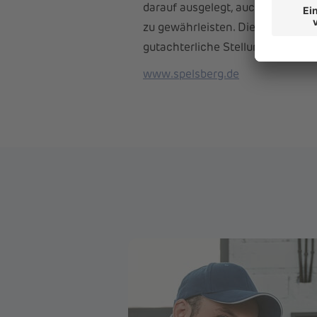
darauf ausgelegt, auch im Brandf
zu gewährleisten. Die Sicherheit
gutachterliche Stellungnahme bes
www.spelsberg.de