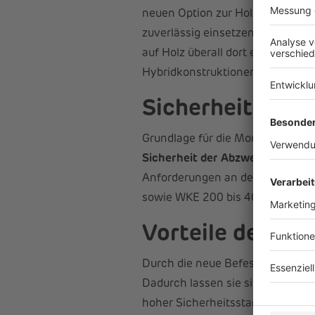
neuen Option zur Holzmontage la
zuverlässig einsetzen.
Dies erwe
auf Holz überall dort erfolgen, w
Hybridkonstruktionen oder im m
Sicherheit hat h
Grundlage für die Montage auf H
Sicherheit der Abzweigkästen be
Anforderungen an den Funktionser
sowie WKE 200 bis 400 ab und di
Vorteile der ne
Durch die neue Befestigungsopt
Dadurch lassen sie sich flexibel
hoher Sicherheitsstandard wird