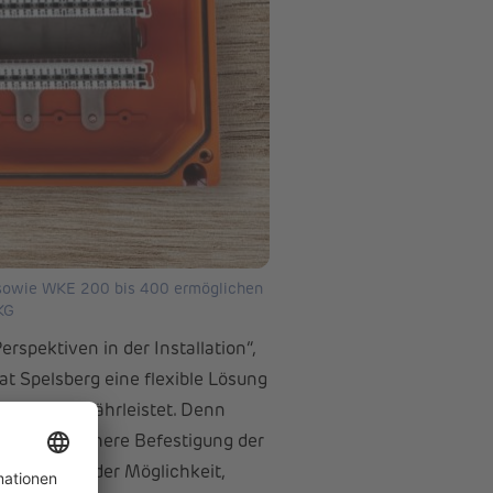
 sowie WKE 200 bis 400 ermöglichen
KG
rspektiven in der Installation“,
at Spelsberg eine flexible Lösung
uf Holz
gewährleistet. Denn
wird die sichere Befestigung der
 Stelle. Mit der Möglichkeit,