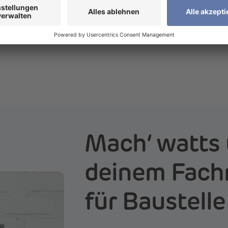
all eine zuverlässige Befestigung sicherzustellen und somit
 und Zuverlässigkeit der Montage auf Holz wird zusätzlich d
tätigt, die für die Serien WKE 2 bis 6 sowie WKE 200 bis 400
Mach‘ watts 
deinem Fach
für Baustelle