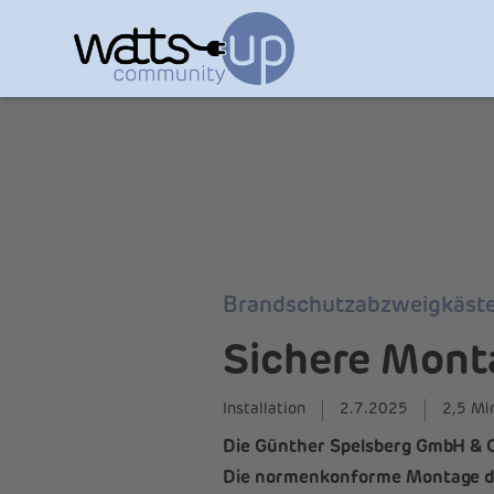
Brandschutzabzweigkäst
Sichere Mont
Installation
2.7.2025
2,5 Mi
Die Günther Spelsberg GmbH & C
Die normenkonforme Montage der