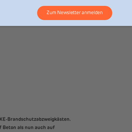
Zum Newsletter anmelden
 WKE-Brandschutzabzweigkästen.
f Beton als nun auch auf