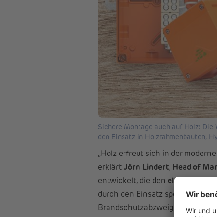
Sichere Montage auch auf Holz: Die
den Einsatz in Holzrahmenbauten, H
„Holz erfreut sich in der moderne
erklärt
Jörn Lindert, Head of Mar
entwickelt, die den
elektrischen
durch den Einsatz speziell geprü
Brandschutzabzweigkästen auc