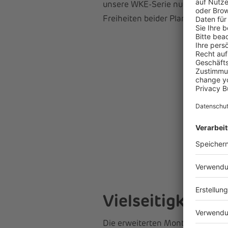
unsere WKE-Serie nun auch auf B
Freiheiten beider Planung und Um
Vielseitigkeit 
Die erweiterten Montagemöglichke