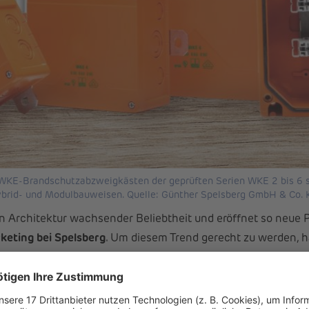
 WKE-Brandschutzabzweigkästen der geprüften Serien WKE 2 bis 6
ybrid- und Modulbauweisen. Quelle: Günther Spelsberg GmbH & Co. 
n Architektur wachsender Beliebtheit und eröffnet so neue Pe
keting bei Spelsberg
. Um diesem Trend gerecht zu werden, h
 Funktionserhalt nach DIN 4102-12 auch bei der Montage a
fter Schrauben mit Europäisch Technischer Bewertung (ETA) 
h
im Brandfall
garantiert. „Sicherheit steht für uns an oberster