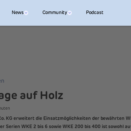
News
Community
Podcast
en
age auf Holz
nuten
o. KG erweitert die Einsatzmöglichkeiten der bewährten
 Serien WKE 2 bis 6 sowie WKE 200 bis 400 ist sowohl au