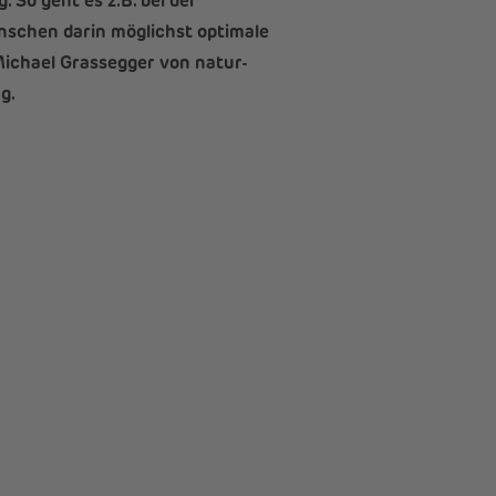
 So geht es z.B. bei der
nschen darin möglichst optimale
 Michael Grassegger von natur-
g.