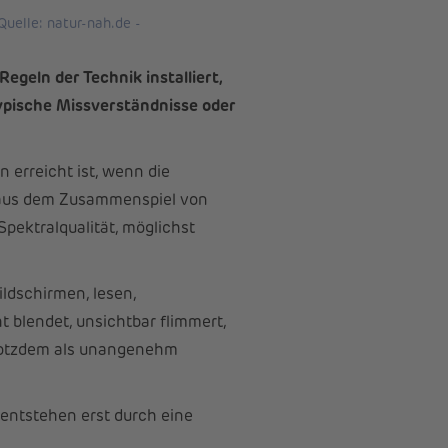
uelle: natur-nah.de -
egeln der Technik installiert,
ypische Missverständnisse oder
 erreicht ist, wenn die
ht aus dem Zusammenspiel von
Spektralqualität, möglichst
ildschirmen, lesen,
blendet, unsichtbar flimmert,
e trotzdem als unangenehm
 entstehen erst durch eine