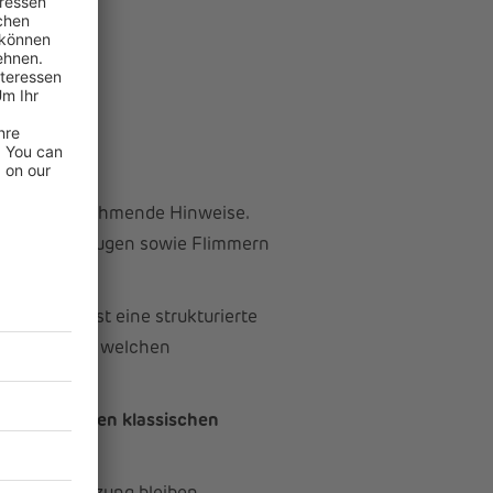
ind ernstzunehmende Hinweise.
 brennende Augen sowie Flimmern
n. Besser ist eine strukturierte
plätzen? Bei welchen
erlich ist.
rgleich zu den klassischen