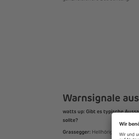
Warnsignale aus
watts up: Gibt es typische Auss
sollte?
Grassegger:
Hellhörig werden so