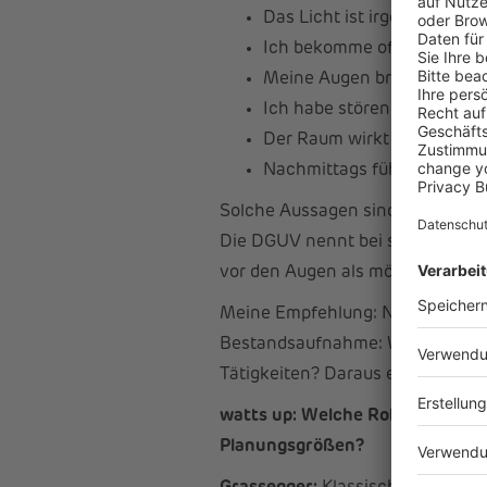
Das Licht ist irgendwie ans
Ich bekomme oft Kopfschm
Meine Augen brennen häufi
Ich habe störende Spiegelu
Der Raum wirkt trotz Helli
Nachmittags fühlt es sich h
Solche Aussagen sind nicht imme
Die DGUV nennt bei schlechter 
vor den Augen als mögliche Besc
Meine Empfehlung: Nicht vorschnel
Bestandsaufnahme: Wo treten Be
Tätigkeiten? Daraus ergibt sich,
watts up: Welche Rolle spielen 
Planungsgrößen?