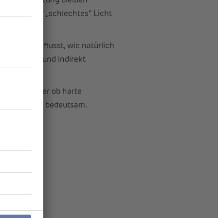
dungsbegrenzung bleiben
 „gutes“ oder „schlechtes“ Licht
trum beeinflusst, wie natürlich
nn visuell und indirekt
onen.
ich wirkt oder ob harte
Zusammenspiel bedeutsam.