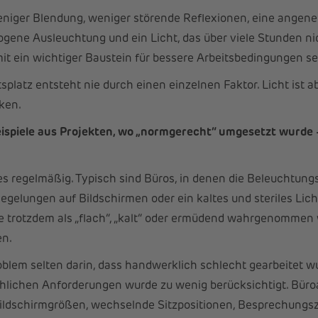
eniger Blendung, weniger störende Reflexionen, eine angen
ene Ausleuchtung und ein Licht, das über viele Stunden ni
t ein wichtiger Baustein für bessere Arbeitsbedingungen se
splatz entsteht nie durch einen einzelnen Faktor. Licht ist ab
ken.
eispiele aus Projekten, wo „normgerecht“ umgesetzt wurde
t es regelmäßig. Typisch sind Büros, in denen die Beleuchtun
egelungen auf Bildschirmen oder ein kaltes und steriles Lich
e trotzdem als „flach“, „kalt“ oder ermüdend wahrgenommen 
en.
roblem selten darin, dass handwerklich schlecht gearbeitet 
sächlichen Anforderungen wurde zu wenig berücksichtigt. Büro
ildschirmgrößen, wechselnde Sitzpositionen, Besprechungs