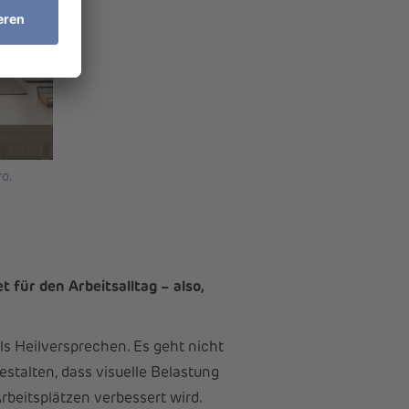
ro.
für den Arbeitsalltag – also,
s Heilversprechen. Es geht nicht
stalten, dass visuelle Belastung
rbeitsplätzen verbessert wird.