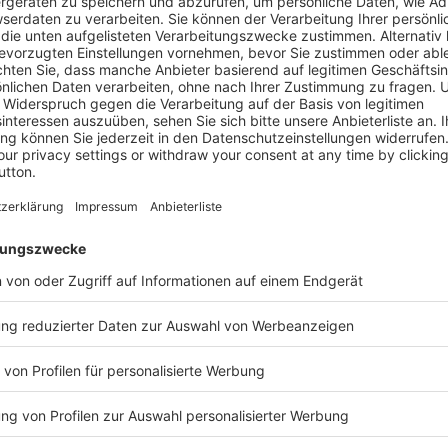
trengend.
erzen.
g.
ngen auf dem Bildschirm.
gkeit unangenehm oder kalt.
ier richtig ermüdend an.
r eindeutig auf die Beleuchtung zurückzuführen, aber sie s
Beleuchtung unter anderem Kopfschmerzen, tränende oder
hwerdebilder.
l nur Leuchtmittel tauschen oder mehr Helligkeit installiere
schwerden auf? Zu welcher Tageszeit? An welchen Arbeits
 ob einfache Maßnahmen reichen oder ob Spezialwissen erford
Faktoren wie Spektrum, Flimmern oder Lichtverteilung im Ve