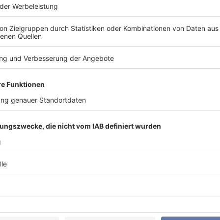
sgrößen wie Beleuchtungsstärke, Gleichmäßigkeit und Blen
ische Grundlage. Aber sie erklären nicht alles, was Nutzer als
ichtverteilung wirken eher auf der Qualitätsebene. Das Spek
e wahrgenommen werden. Flimmern, auch das unsichtbare, ka
 längerer Arbeit unter Kunstlicht oder für empfindliche Pers
wiederum, ob ein Raum ruhig, ausgewogen und arbeitsfreundl
n oder Blendung entstehen. In der Praxis ist genau dieses 