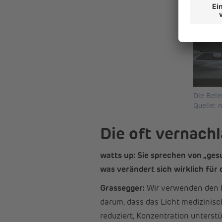
Die Bele
Quelle: 
Die oft vernach
watts up: Sie sprechen von „ges
was verändert sich wirklich für
Grassegger:
Wir verwenden den Be
darum, dass das Licht medizinisc
reduziert, Konzentration unterst