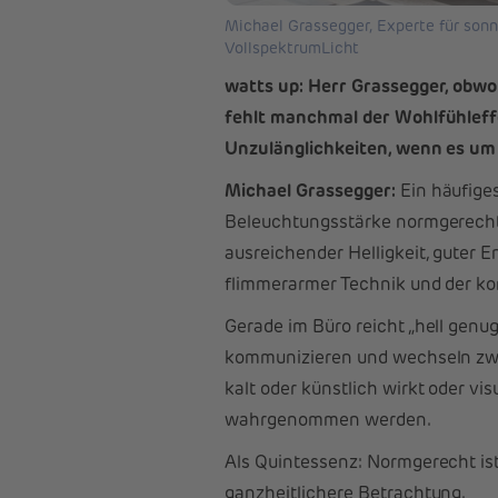
Michael Grassegger, Experte für sonn
VollspektrumLicht
watts up: Herr Grassegger, obwoh
fehlt manchmal der Wohlfühleffe
Unzulänglichkeiten, wenn es um 
Michael Grassegger:
Ein häufiges
Beleuchtungsstärke normgerecht i
ausreichender Helligkeit, guter E
flimmerarmer Technik und der ko
Gerade im Büro reicht „hell genu
kommunizieren und wechseln zwis
kalt oder künstlich wirkt oder vi
wahrgenommen werden.
Als Quintessenz: Normgerecht ist
ganzheitlichere Betrachtung.