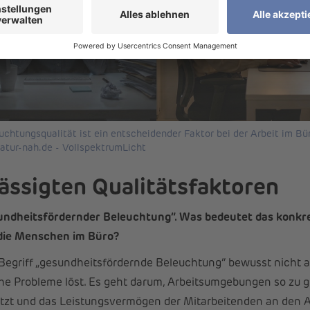
uchtungsqualität ist ein entscheidender Faktor bei der Arbeit im Bü
natur-nah.de - VollspektrumLicht
lässigten Qualitätsfaktoren
undheitsfördernder Beleuchtung“. Was bedeutet das konkret 
 die Menschen im Büro?
griff „gesundheitsfördernde Beleuchtung“ bewusst nicht al
he Probleme löst. Es geht darum, Arbeitsumgebungen so zu ge
ützt und das Leistungsvermögen der Mitarbeitenden an den A