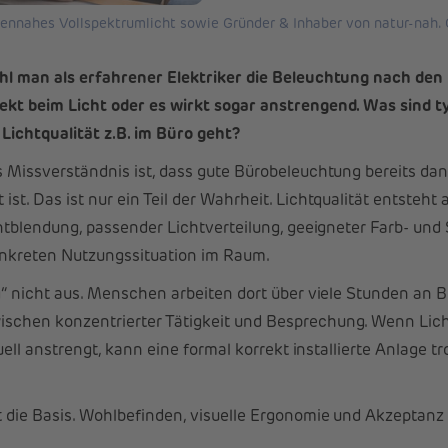
ennahes Vollspektrumlicht sowie Gründer & Inhaber von natur-nah. Q
l man als erfahrener Elektriker die Beleuchtung nach den R
kt beim Licht oder es wirkt sogar anstrengend. Was sind t
Lichtqualität z.B. im Büro geht?
 Missverständnis ist, dass gute Bürobeleuchtung bereits dann
st. Das ist nur ein Teil der Wahrheit. Lichtqualität entste
ntblendung, passender Lichtverteilung, geeigneter Farb- und 
nkreten Nutzungssituation im Raum.
g“ nicht aus. Menschen arbeiten dort über viele Stunden an B
chen konzentrierter Tätigkeit und Besprechung. Wenn Licht 
suell anstrengt, kann eine formal korrekt installierte Anlag
 die Basis. Wohlbefinden, visuelle Ergonomie und Akzeptanz