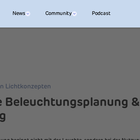
News
Community
Podcast
en Lichtkonzepten
le Beleuchtungsplanung &
g