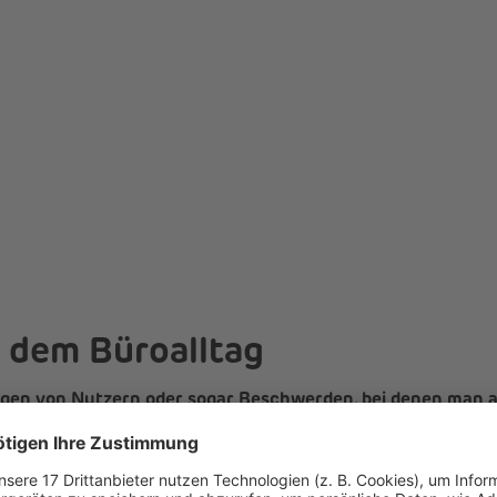
 dem Büroalltag
agen von Nutzern oder sogar Beschwerden, bei denen man al
llte man bei Aussagen wie: