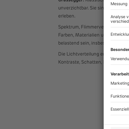
Grassegger:
Klassische Planung
unverzichtbar. Sie sind die techn
erleben.
Spektrum, Flimmerverhalten und L
Farben, Materialien und Hauttön
belastend sein, insbesondere bei
Die Lichtverteilung entscheidet 
Kontraste, Schatten, Reflexione