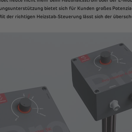
det heute nicht mehr beim Haushaltsstrom oder der E-Mobi
gsunterstützung bietet sich für Kunden großes Potenzial, 
it der richtigen Heizstab-Steuerung lässt sich der übersch