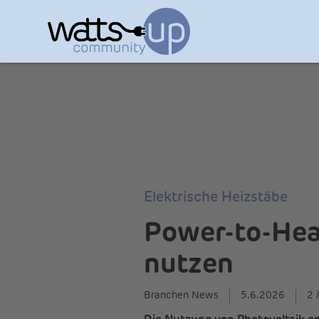
Elektrische Heizstäbe
Power-to-Heat
nutzen
Branchen News
5.6.2026
2 