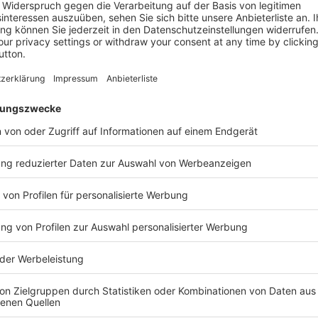
izstabsteuerung mit Smartfox
rreich bietet eine Heizstablösung an, die darauf ausgelegt i
n
Eigenverbrauch im Gebäude deutlich zu steigern
. Der
Heiz
EMS von Smartfox passt (Pro oder Pro Light-Energiemanager)