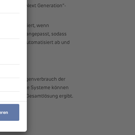
hlt zu der „Next Generation“-
h dann aktiviert, wenn
le Erzeugung angepasst, sodass
intergrund automatisiert ab und
ltag.
 wird der Eigenverbrauch der
gie. Bestehende Systeme können
nachhaltige Gesamtlösung ergibt.