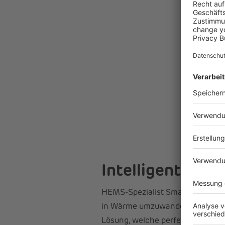
Intelligente He
HEMS-Spezialist Smartfox aus Öste
in Wärme umzuwandeln und de
Lösung, welche perfekt zu den H