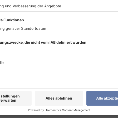
d) können den Heizstab ansteuern. Die Produktinnovation zä
stungsklassen (3 kW,4,5 kW und 6 kW) erhältlich.
x Energiemanagementsystem
wird der Heizstab automatisc
fügung steht. Die Leistung wird dabei laufend an die aktuel
rzeugter Strom genutzt wird. Der gesamte Prozess läuft im H
rgie optimal genutzt wird– ohne zusätzlichen Aufwand im Al
m täglichen Betrieb
von überschüssiger Solarenergie für Warmwasser und Heizung
ht. Gleichzeitig reduziert sich der Bedarf an externer Ener
voll ergänzt werden, wodurch sich eine wirtschaftliche und 