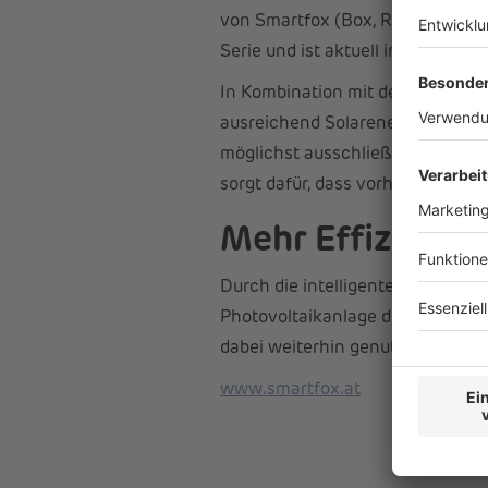
von Smartfox (Box, REG, Extende
Serie und ist aktuell in drei Lei
In Kombination mit dem
Smartfo
ausreichend Solarenergie zur Ver
möglichst ausschließlich selbste
sorgt dafür, dass vorhandene Ene
Mehr Effizienz i
Durch die intelligente Nutzung 
Photovoltaikanlage deutlich erhö
dabei weiterhin genutzt und sinn
www.smartfox.at