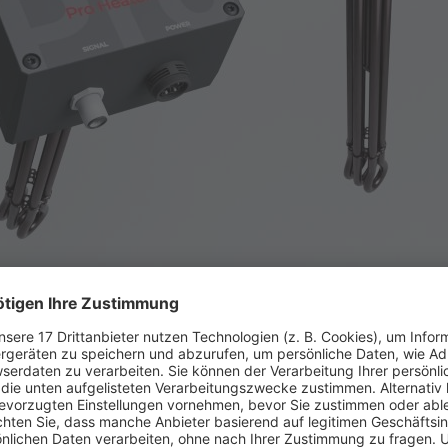
 in drei Leistungsklassen 3 sowie 4,5 und 6 kW erhältlich. Quelle:
bieten eine einfache und effektive Möglichkeit, überschüs
rmen ist die Nutzung von Wärme besonders wirtschaftlich un
Energie direkt in Wärme umzuwandeln. Ohne intelligente Ste
lständig ausgeschöpft.