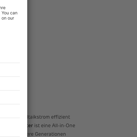
st, Photovoltaikstrom effizient
stab ProHeater
ist eine All-in-One
. Selbst ältere Generationen