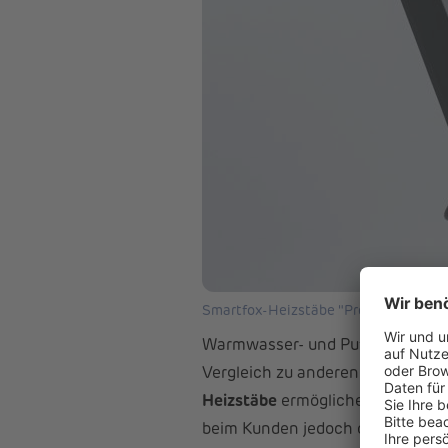
Smartfox-Heizstäbe "Pro Heater" sind
Warmwasser- und Pufferspeicher 
Vergleich zu anderen Speicherfo
Heizstäbe
ermöglichen es, diese 
beim Kunden jedoch oft nicht vol