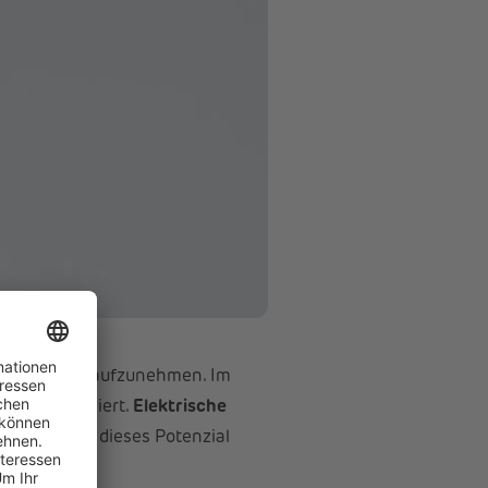
 DAfi GmbH
sige Energie aufzunehmen. Im
d unkompliziert.
Elektrische
uerung wird dieses Potenzial