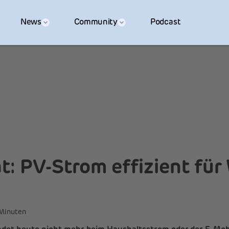
News
Community
Podcast
: PV-Strom effizient fü
Minuten