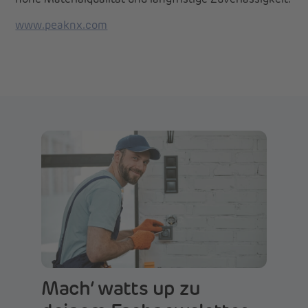
www.peaknx.com
Mach‘ watts up zu