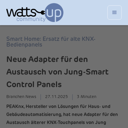
Smart Home: Ersatz für alte KNX-
Bedienpanels
Neue Adapter für den
Austausch von Jung-Smart
Control Panels
Branchen News
27.11.2025
3 Minuten
PEAKnx, Hersteller von Lösungen für Haus- und
Gebäudeautomatisierung, hat neue Adapter für den
Austausch älterer KNX-Touchpanels von Jung