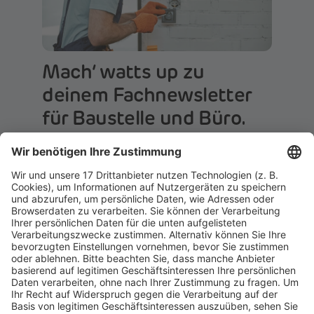
Mach‘ watts up zu
deinem Fachnewsletter
für Baustelle und Büro.
Einfach beitreten: