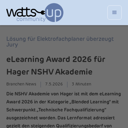
Lösung für Elektrofachplaner überzeugt
Jury
eLearning Award 2026 für
Hager NSHV Akademie
Branchen News
7.5.2026
3 Minuten
Die NSHV Akademie von Hager ist mit dem eLearning
Award 2026 in der Kategorie „Blended Learning“ mit
Schwerpunkt „Technische Fachqualifizierung“
ausgezeichnet worden. Das Lernformat adressiert
gezielt den steigenden Qualifizierungsbedarf von