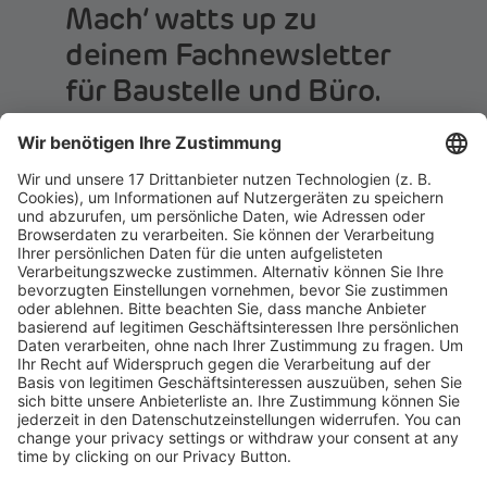
Mach‘ watts up zu
deinem Fachnewsletter
für Baustelle und Büro.
Einfach beitreten:
Ja, ich möchte von Holzmann Medien GmbH &
Co. KG auf meine Interessen zugeschnittene