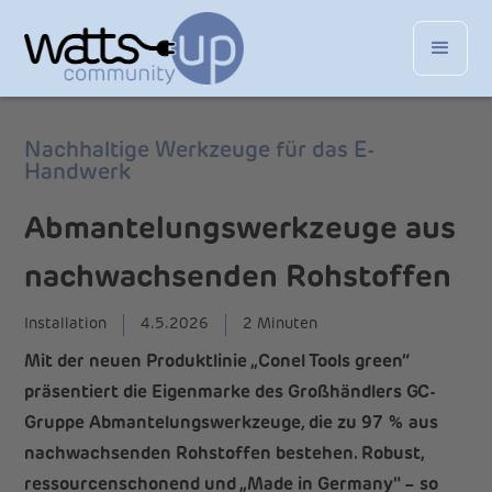
Nachhaltige Werkzeuge für das E-
Handwerk
Abmantelungswerkzeuge aus
nachwachsenden Rohstoffen
Installation
4.5.2026
2 Minuten
Mit der neuen Produktlinie „Conel Tools green“
präsentiert die Eigenmarke des Großhändlers GC-
Gruppe Abmantelungswerkzeuge, die zu 97 % aus
nachwachsenden Rohstoffen bestehen. Robust,
ressourcenschonend und „Made in Germany" – so