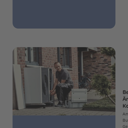
B
Än
Ko
Am
Bu
Ge