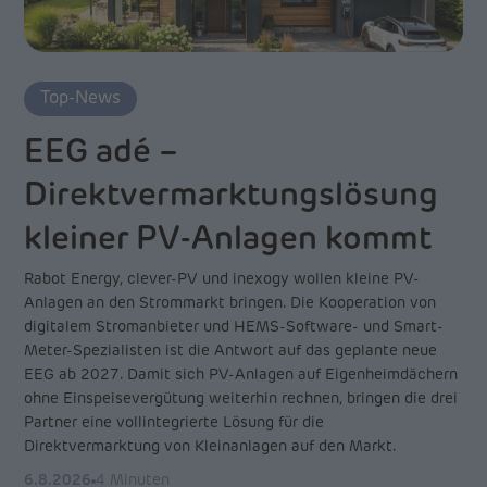
Top-News
EEG adé –
D
Direktvermarktungslösung
K
kleiner PV-Anlagen kommt
p
Rabot Energy, clever-PV und inexogy wollen kleine PV-
Die
Anlagen an den Strommarkt bringen. Die Kooperation von
ein
digitalem Stromanbieter und HEMS-Software- und Smart-
Düb
Meter-Spezialisten ist die Antwort auf das geplante neue
für
EEG ab 2027. Damit sich PV-Anlagen auf Eigenheimdächern
4.
ohne Einspeisevergütung weiterhin rechnen, bringen die drei
Partner eine vollintegrierte Lösung für die
Direktvermarktung von Kleinanlagen auf den Markt.
6.8.2026
4 Minuten